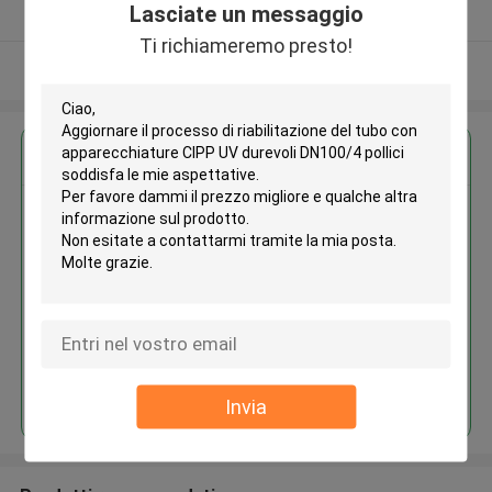
Lasciate un messaggio
Fornitore verificato
Ti richiameremo presto!
Osservi più
Ottieni il miglior prezzo per
Aggiornare il processo di
riabilitazione del tubo con
apparecchiature CIPP UV
durevoli DN100/4 pollici
MOQ： 1
Continua
Invia