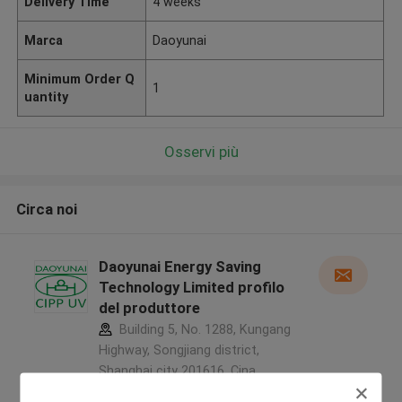
Delivery Time
4 weeks
Marca
Daoyunai
Minimum Order Q
1
uantity
Osservi più
Circa noi
Daoyunai Energy Saving
Technology Limited profilo
del produttore
Building 5, No. 1288, Kungang
Highway, Songjiang district,
Shanghai city 201616 ,Cina
5.0