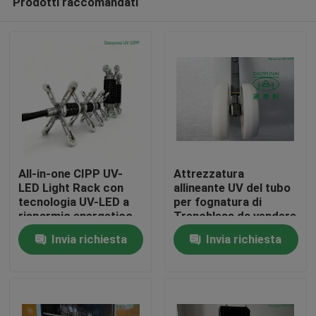
Prodotti raccomandati
All-in-one CIPP UV-
Attrezzatura
LED Light Rack con
allineante UV del tubo
tecnologia UV-LED a
per fognatura di
risparmio energetico,
Trenchless da vendere
Casa
controllo della
lo scaffale della ruota
Invia richiesta
Invia richiesta
temperatura
del faro
intelligente e
Prodotti
versatilità a doppio
raggio per la
riabilitazione di tubi
Circa noi
senza fossa