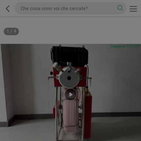
1
/
4