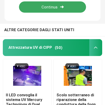
Giro della fabbrica
Lasciate un messaggio
Ti richiameremo presto!
Controllo di qualità
ALTRE CATEGORIE DAGLI STATI UNITI
Contattici
Attrezzatura UV di CIPP
(50)
Notizie
Richieda una citazione
Attrezzatura UV di CIPP
Il LED convoglia il
Scolo sotterraneo di
sistema UV Mercury
riparazione della
Invia
CIPP curato UV
Technology di Dual
conduttura della fogna