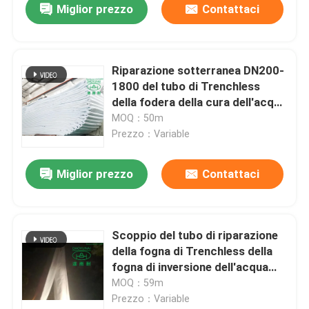
Miglior prezzo
Contattaci
Riparazione sotterranea DN200-
1800 del tubo di Trenchless
della fodera della cura dell'acqua
calda di CIPP
MOQ：50m
Prezzo：Variable
Miglior prezzo
Contattaci
Scoppio del tubo di riparazione
della fogna di Trenchless della
fogna di inversione dell'acqua
della cura CIPP dell'acqua calda
MOQ：59m
Prezzo：Variable