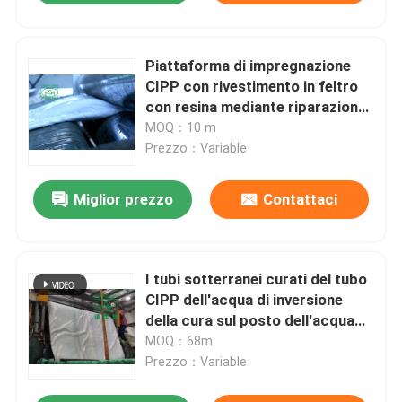
Piattaforma di impregnazione
CIPP con rivestimento in feltro
con resina mediante riparazione
senza scavo 20 mm
MOQ：10 m
Prezzo：Variable
Miglior prezzo
Contattaci
I tubi sotterranei curati del tubo
CIPP dell'acqua di inversione
della cura sul posto dell'acqua
calda non riparano vangata
MOQ：68m
Prezzo：Variable