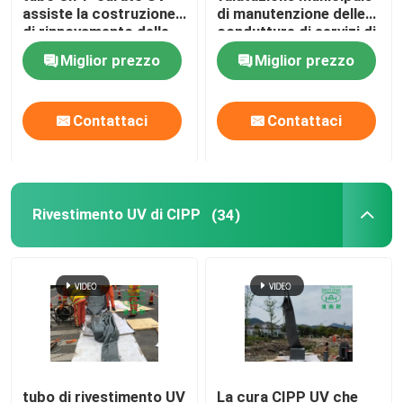
assiste la costruzione
di manutenzione delle
di rinnovamento delle
condutture di servizi di
Addestramento di tecnologia di Trenchless
fogne DN1200
riparazione della fogna
Miglior prezzo
Miglior prezzo
di Trenchless
Imballatore del tubo
Contattaci
Contattaci
Acqua Jet Cleaning Nozzle
Affitto di attrezzatura di Trenchless
Rivestimento UV di CIPP
(34)
Pipe gonfiabili
Pompe di scarico
tubo di rivestimento UV
La cura CIPP UV che