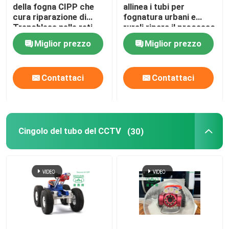
della fogna CIPP che
allinea i tubi per
cura riparazione di
fognatura urbani e
Trenchless nelle reti
rurali ripara il processo
del tubo di scarico
sul posto curato del
Miglior prezzo
Miglior prezzo
dell'acqua piovana
rivestimento del tubo
Contattaci
Contattaci
Cingolo del tubo del CCTV
(30)