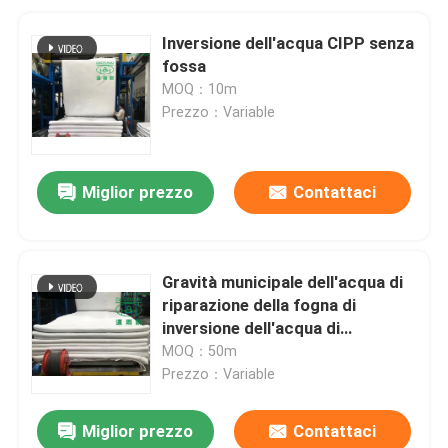
Inversione dell'acqua CIPP senza
fossa
MOQ：10m
Prezzo：Variable
Miglior prezzo
Contattaci
Gravità municipale dell'acqua di
riparazione della fogna di
inversione dell'acqua di
Trenchless CIPP che inverte
MOQ：50m
fodera
Prezzo：Variable
Miglior prezzo
Contattaci