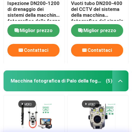
Ispezione DN200-1200
Vuoti tubo DN200-400
di drenaggio dei
del CCTV del sistema
sistemi della macchina
della macchina
fotografica della fogna
fotografica del cingolo
del cingolo della
di ispezione della fogna
Miglior prezzo
Miglior prezzo
conduttura del CCTV
il mini piccolo
D18
Contattaci
Contattaci
Macchina fotografica di Palo della fogna
(5)