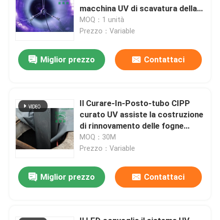
macchina UV di scavatura della
cura
MOQ：1 unità
Prezzo：Variable
Miglior prezzo
Contattaci
Il Curare-In-Posto-tubo CIPP
curato UV assiste la costruzione
di rinnovamento delle fogne
DN1200
MOQ：30M
Prezzo：Variable
Miglior prezzo
Contattaci