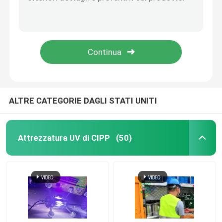
Scolo sotterraneo di riparazione della conduttura della fogna dell'attrezzatura UV ultravioletta di CIPP
Materiali sotterranei trattati di trattamento UV della gestione di spazio di programma di installazione di CIPP
Rivestimento UV di CIPP
Trenchless CIPP curato UV ultra Violet Pipe Lining Fiberglass Pre ha impregnato la resina
Scoppio del tubo di riparazione della fogna di Trenchless della fogna di inversione dell'acqua della cura CIPP dell'acqua calda
Cingolo del tubo del CCTV
I tubi sotterranei curati del tubo CIPP dell'acqua di inversione della cura sul posto dell'acqua calda non riparano vangata
Macchina fotografica di Palo della fogna
ALTRE CATEGORIE DAGLI STATI UNITI
Invia
Inversione dell'acqua di CIPP
Attrezzatura UV di CIPP
(50)
Riparazione di toppa di CIPP
Riparazione della fogna di Trenchless
Costruzione della conduttura di Trenchless