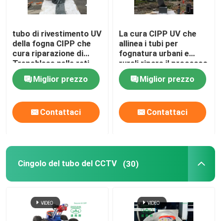
tubo di rivestimento UV
La cura CIPP UV che
della fogna CIPP che
allinea i tubi per
cura riparazione di
fognatura urbani e
Trenchless nelle reti
rurali ripara il processo
del tubo di scarico
sul posto curato del
Miglior prezzo
Miglior prezzo
dell'acqua piovana
rivestimento del tubo
Contattaci
Contattaci
Cingolo del tubo del CCTV
(30)