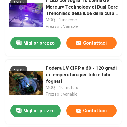
Il LED convoglia il sistema UV
Mercury Technology di Dual Core
Trenchless della luce della cura
dell'attrezzatura di CIPP
MOQ：1 insieme
Prezzo：Variable
Miglior prezzo
Contattaci
Fodera UV CIPP a 60 - 120 gradi
di temperatura per tubi e tubi
fognari
MOQ：10 meters
Prezzo：variable
Miglior prezzo
Contattaci