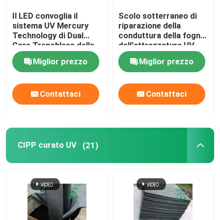
Il LED convoglia il
Scolo sotterraneo di
Addestramento di tecnologia di Trenchless
sistema UV Mercury
riparazione della
Technology di Dual
conduttura della fogna
Core Trenchless della
dell'attrezzatura UV
Imballatore del tubo
luce della cura
ultravioletta di CIPP
Miglior prezzo
Miglior prezzo
dell'attrezzatura di
CIPP
Acqua Jet Cleaning Nozzle
Contattaci
Contattaci
Affitto di attrezzatura di Trenchless
CIPP curato UV
(21)
Pipe gonfiabili
Pompe di scarico