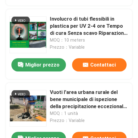
Involucro di tubi flessibili in
plastica per UV 2-4 ore Tempo
di cura Senza scavo Riparazione
fognatura
MOQ：10 meters
Prezzo：Variable
Miglior prezzo
Contattaci
Vuoti l'area urbana rurale del
Casa
bene municipale di ispezione
della precipitazione eccezionale
dell'automobile del cingolo del
MOQ：1 unità
Prodotti
tubo del CCTV
Prezzo：Variable
Circa noi