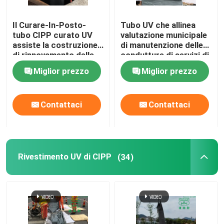
Il Curare-In-Posto-
Tubo UV che allinea
tubo CIPP curato UV
valutazione municipale
assiste la costruzione
di manutenzione delle
di rinnovamento delle
condutture di servizi di
fogne DN1200
riparazione della fogna
Miglior prezzo
Miglior prezzo
di Trenchless
Contattaci
Contattaci
Rivestimento UV di CIPP
(34)