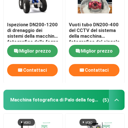
Ispezione DN200-1200
Vuoti tubo DN200-400
di drenaggio dei
del CCTV del sistema
sistemi della macchina
della macchina
fotografica della fogna
fotografica del cingolo
del cingolo della
di ispezione della fogna
Miglior prezzo
Miglior prezzo
conduttura del CCTV
il mini piccolo
D18
Contattaci
Contattaci
Macchina fotografica di Palo della fogna
(5)