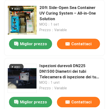
20ft Side-Open Sea Container
UV Curing System – All-in-One
Solution
MOQ：1 set
Prezzo：Variable
Miglior prezzo
Contattaci
Ispezioni durevoli DN225
DN1500 Diametri dei tubi
Telecamera di ispezione dei tubi
di fognatura per condotte
MOQ：1 unit
progettata per la durata
Prezzo：Variable
Miglior prezzo
Contattaci