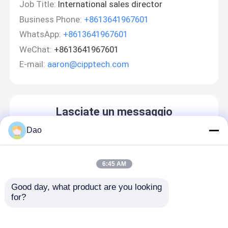
Job Title:
International sales director
Business Phone:
+8613641967601
WhatsApp:
+8613641967601
WeChat:
+8613641967601
E-mail:
aaron@cipptech.com
Lasciate un messaggio
Ti richiameremo presto!
Dao
6:45 AM
Good day, what product are you looking 
for?