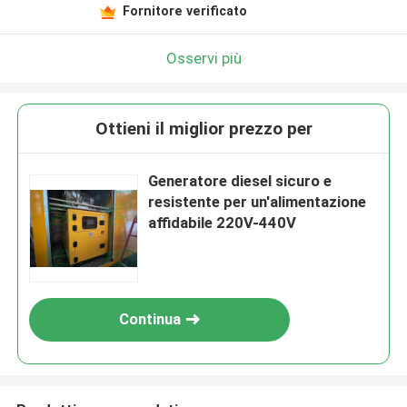
Lasciate un messaggio
Fornitore verificato
Ti richiameremo presto!
Osservi più
Ottieni il miglior prezzo per
Generatore diesel sicuro e
resistente per un'alimentazione
affidabile 220V-440V
Continua
Invia