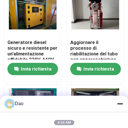
Giro della fabbrica
Controllo di qualità
Generatore diesel
Aggiornare il
sicuro e resistente per
processo di
Contattici
un'alimentazione
riabilitazione del tubo
affidabile 220V-440V
con apparecchiature
CIPP UV durevoli
Invia richiesta
Invia richiesta
Notizie
DN100/4 pollici
Richieda una citazione
Dao
Attrezzatura UV di CIPP
4:34 AM
CIPP curato UV