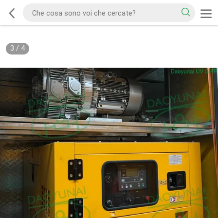
3
/
4