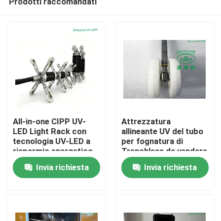
Prodotti raccomandati
All-in-one CIPP UV-
Attrezzatura
LED Light Rack con
allineante UV del tubo
tecnologia UV-LED a
per fognatura di
risparmio energetico,
Trenchless da vendere
Casa
controllo della
lo scaffale della ruota
Invia richiesta
Invia richiesta
temperatura
del faro
intelligente e
Prodotti
versatilità a doppio
raggio per la
riabilitazione di tubi
Circa noi
senza fossa