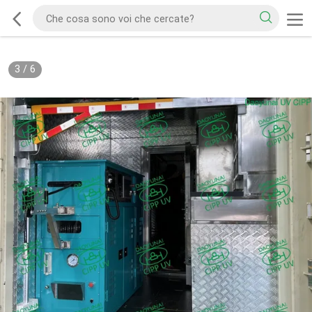
3
/
6