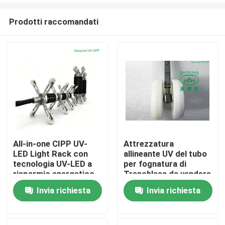
Prodotti raccomandati
All-in-one CIPP UV-
Attrezzatura
LED Light Rack con
allineante UV del tubo
Casa
tecnologia UV-LED a
per fognatura di
risparmio energetico,
Trenchless da vendere
controllo della
lo scaffale della ruota
Invia richiesta
Invia richiesta
Prodotti
temperatura
del faro
intelligente e
versatilità a doppio
Circa noi
raggio per la