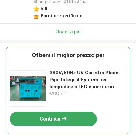
Shanghai city 201616 ,Cina
Lasciate un messaggio
5.0
Fornitore verificato
Ti richiameremo presto!
Osservi più
Ottieni il miglior prezzo per
380V/50Hz UV Cured in Place
Pipe Integral System per
lampadine a LED e mercurio
MOQ： 1
Invia
Continua