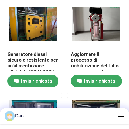
riabilitazione di tubi
senza fossa
Giro della fabbrica
Controllo di qualità
Contattici
Generatore diesel
Aggiornare il
sicuro e resistente per
processo di
un'alimentazione
riabilitazione del tubo
Notizie
affidabile 220V-440V
con apparecchiature
CIPP UV durevoli
Invia richiesta
Invia richiesta
DN100/4 pollici
Richieda una citazione
Attrezzatura UV di CIPP
Dao
CIPP curato UV