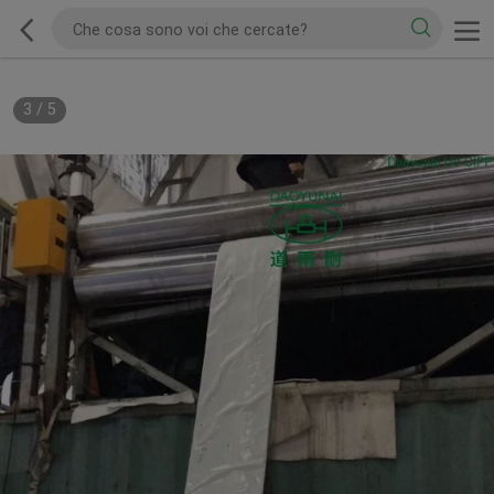
3
/
5