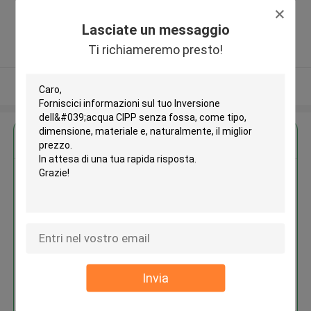
Highway, Songjiang district,
Shanghai city 201616 ,Cina
Lasciate un messaggio
5.0
Ti richiameremo presto!
Fornitore verificato
Osservi più
Ottieni il miglior prezzo per
Inversione dell'acqua CIPP senza
fossa
Invia
Continua