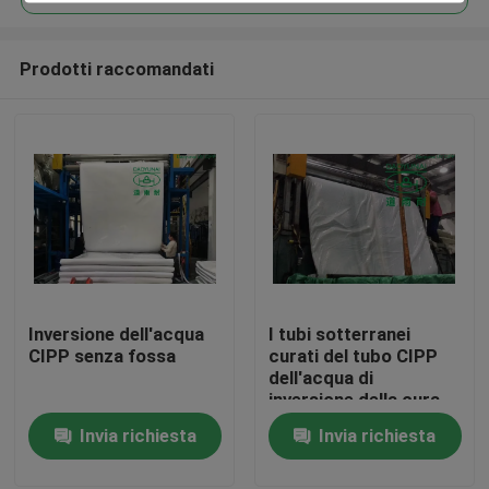
Prodotti raccomandati
Inversione dell'acqua
I tubi sotterranei
Casa
CIPP senza fossa
curati del tubo CIPP
dell'acqua di
inversione della cura
Prodotti
sul posto dell'acqua
Invia richiesta
Invia richiesta
calda non riparano
vangata
Circa noi