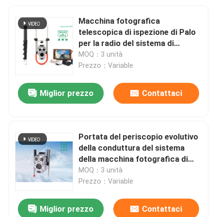
Macchina fotografica
telescopica di ispezione di Palo
per la radio del sistema di
ispezione D16s della fogna
MOQ：3 unità
Prezzo：Variable
Miglior prezzo
Contattaci
Portata del periscopio evolutivo
della conduttura del sistema
della macchina fotografica di
Palo della fogna di ispezione alta
MOQ：3 unità
Prezzo：Variable
Miglior prezzo
Contattaci