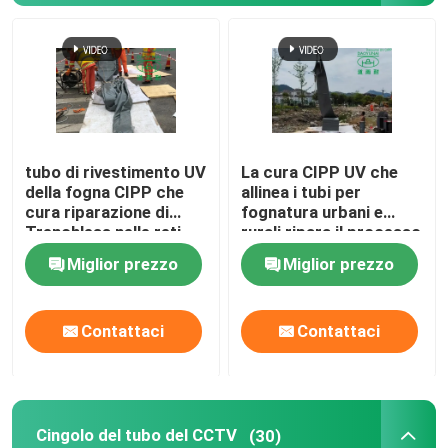
Rivestimento UV di CIPP
Cingolo del tubo del CCTV
tubo di rivestimento UV
La cura CIPP UV che
Macchina fotografica di Palo della fogna
della fogna CIPP che
allinea i tubi per
cura riparazione di
fognatura urbani e
Trenchless nelle reti
rurali ripara il processo
Inversione dell'acqua di CIPP
del tubo di scarico
sul posto curato del
Miglior prezzo
Miglior prezzo
dell'acqua piovana
rivestimento del tubo
Riparazione di toppa di CIPP
Contattaci
Contattaci
Riparazione della fogna di Trenchless
Costruzione della conduttura di Trenchless
Cingolo del tubo del CCTV
(30)