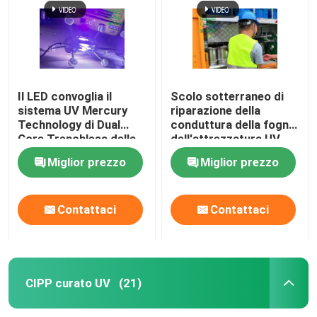
Il LED convoglia il
Scolo sotterraneo di
sistema UV Mercury
riparazione della
Technology di Dual
conduttura della fogna
Core Trenchless della
dell'attrezzatura UV
luce della cura
ultravioletta di CIPP
Miglior prezzo
Miglior prezzo
dell'attrezzatura di
CIPP
Contattaci
Contattaci
Casa
Prodotti
CIPP curato UV
(21)
Circa noi