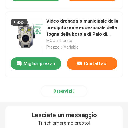
Video drenaggio municipale della
precipitazione eccezionale della
fogna della botola di Palo di
ispezione telescopica della
MOQ：1 unità
macchina fotografica
Prezzo：Variable
Miglior prezzo
Contattaci
Osservi più
Lasciate un messaggio
Ti richiameremo presto!