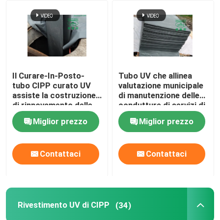
Giro della fabbrica
Controllo di qualità
Il Curare-In-Posto-
Tubo UV che allinea
tubo CIPP curato UV
valutazione municipale
Contattici
assiste la costruzione
di manutenzione delle
di rinnovamento delle
condutture di servizi di
fogne DN1200
riparazione della fogna
Miglior prezzo
Miglior prezzo
Notizie
di Trenchless
Richieda una citazione
Contattaci
Contattaci
Attrezzatura UV di CIPP
Rivestimento UV di CIPP
(34)
CIPP curato UV