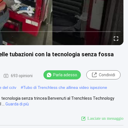
delle tubazioni con la tecnologia senza fossa
Parla adesso.
Condividi
693 opinioni
e del cctv
#
Tubo di Trenchless che allinea video ispezione
in tecnologia senza trincea Benvenuti al Trenchless Technology
...
Guarda di più
Lasciate un messaggio