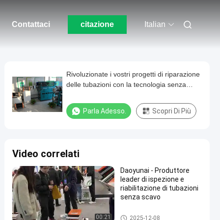
Contattaci
citazione
Italian
Rivoluzionate i vostri progetti di riparazione
delle tubazioni con la tecnologia senza
fossa CIPP
Parla Adesso.
Scopri Di Più
Video correlati
Daoyunai - Produttore
leader di ispezione e
riabilitazione di tubazioni
senza scavo
Addestramento di tecnologia
00:21
2025-12-08