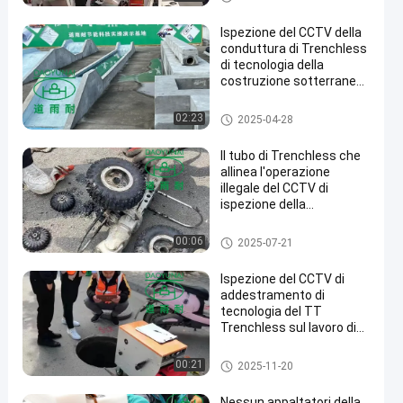
di Trenchless
Ispezione del CCTV della
conduttura di Trenchless
di tecnologia della
costruzione sotterranea
di addestramento video
Addestramento di tecnologia
02:23
2025-04-28
di Trenchless
Il tubo di Trenchless che
allinea l'operazione
illegale del CCTV di
ispezione della
registrazione a scopo
formativo non ha
Addestramento di tecnologia
00:06
2025-07-21
conceduto
di Trenchless
Ispezione del CCTV di
addestramento di
tecnologia del TT
Trenchless sul lavoro di
seguito sotterraneo della
fogna
Addestramento di tecnologia
00:21
2025-11-20
di Trenchless
Nessun appaltatori della