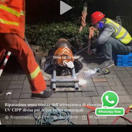
Riparazione senza trincea dell'attrezzatura di rivestimento
UV CIPP divisa per acque reflue municipali
Rivestimento UV di CIPP
2023-08-10
90 opinioni