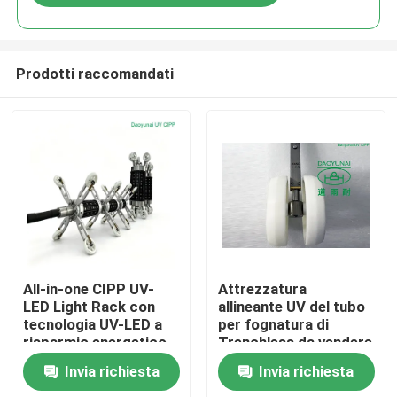
Prodotti raccomandati
Casa
All-in-one CIPP UV-
Attrezzatura
LED Light Rack con
allineante UV del tubo
tecnologia UV-LED a
per fognatura di
Prodotti
risparmio energetico,
Trenchless da vendere
controllo della
lo scaffale della ruota
Invia richiesta
Invia richiesta
temperatura
del faro
Circa noi
intelligente e