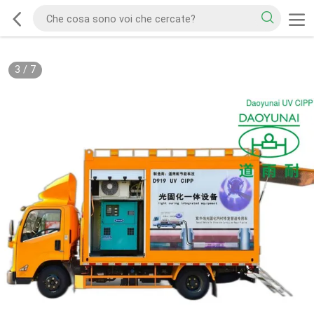
3
/
7