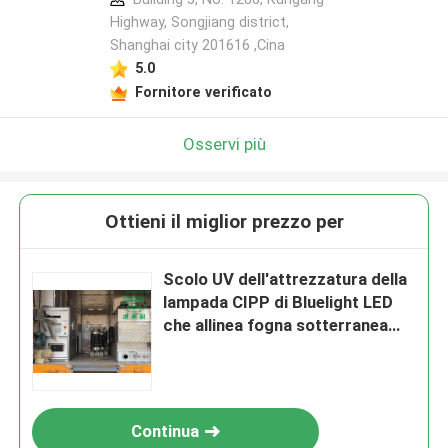
Highway, Songjiang district,
Shanghai city 201616 ,Cina
Lasciate un messaggio
5.0
Ti richiameremo presto!
Fornitore verificato
Osservi più
Ottieni il miglior prezzo per
Scolo UV dell'attrezzatura della
lampada CIPP di Bluelight LED
che allinea fogna sotterranea
Trenchless
Invia
Continua