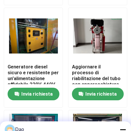
versatilità a doppio
raggio per la
Giro della fabbrica
riabilitazione di tubi
senza fossa
Controllo di qualità
Contattici
Generatore diesel
Aggiornare il
Notizie
sicuro e resistente per
processo di
un'alimentazione
riabilitazione del tubo
affidabile 220V-440V
con apparecchiature
CIPP UV durevoli
Richieda una citazione
Invia richiesta
Invia richiesta
DN100/4 pollici
Attrezzatura UV di CIPP
CIPP curato UV
Dao