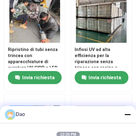
Ripristino di tubi senza
Infissi UV ad alta
trincea con
efficienza per la
apparecchiature di
riparazione senza
curatura UV CIPP a LED
trincea con resina e
a punta
fibra di vetro
Invia richiesta
Invia richiesta
Dao
12:30 PM