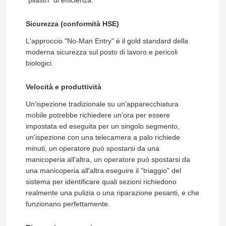
Lasciate un messaggio
Ti richiameremo presto!
Sicurezza (conformità HSE)
Rivestimento UV di CIPP
L'approccio "No-Man Entry" è il gold standard della
moderna sicurezza sul posto di lavoro.e pericoli
Cingolo del tubo del CCTV
biologici.
Velocità e produttività
Macchina fotografica di Palo della fogna
Un'ispezione tradizionale su un'apparecchiatura
mobile potrebbe richiedere un'ora per essere
Inversione dell'acqua di CIPP
impostata ed eseguita per un singolo segmento,
un'ispezione con una telecamera a palo richiede
minuti, un operatore può spostarsi da una
Riparazione di toppa di CIPP
manicoperia all'altra, un operatore può spostarsi da
una manicoperia all'altra.eseguire il "triaggio" del
sistema per identificare quali sezioni richiedono
Riparazione della fogna di Trenchless
Invia
realmente una pulizia o una riparazione pesanti, e che
funzionano perfettamente.
Costruzione della conduttura di Trenchless