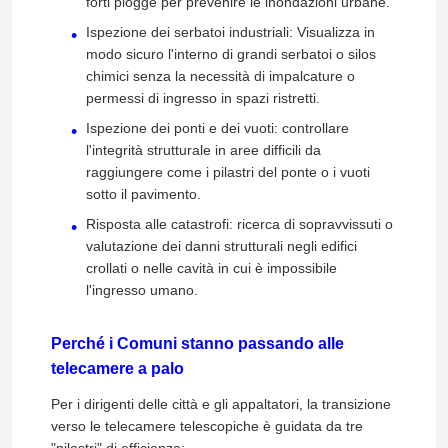
forti piogge per prevenire le inondazioni urbane.
Ispezione dei serbatoi industriali: Visualizza in
modo sicuro l'interno di grandi serbatoi o silos
Giro della fabbrica
chimici senza la necessità di impalcature o
permessi di ingresso in spazi ristretti.
Controllo di qualità
Ispezione dei ponti e dei vuoti: controllare
l'integrità strutturale in aree difficili da
raggiungere come i pilastri del ponte o i vuoti
Contattici
sotto il pavimento.
Risposta alle catastrofi: ricerca di sopravvissuti o
Notizie
valutazione dei danni strutturali negli edifici
crollati o nelle cavità in cui è impossibile
l'ingresso umano.
Richieda una citazione
Perché i Comuni stanno passando alle
telecamere a palo
Attrezzatura UV di CIPP
Per i dirigenti delle città e gli appaltatori, la transizione
verso le telecamere telescopiche è guidata da tre
CIPP curato UV
"pilastri" di efficienza: