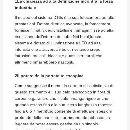
1La chiarezza ad alta definizione incontra la forza
industriale
Il nucleo del sistema D16s è la sua fotocamera ad alte
prestazioni. Dotata di ottica avanzata, la fotocamera
fornisce filmati video cristallini e immagini fisse ad alta
risoluzione dell'interno del tubo.Nel buioQuesto
sistema è dotato di illuminazione a LED ad alta
intensità che attraversa il buio, rivelando crepe,
intrusioni radicali, blocchi,e guasti strutturali che
altrimenti rimarrebbero nascosti.
2Il potere della portata telescopica
Come suggerisce il nome, la caratteristica distintiva di
questo strumento è il suo palo telescopico in fibra di
carbonio.garantire che il palo rimanga rigido anche
quando esteso fino alla sua intera lunghezza (spesso
fino a 6 o 7 metri)Ciò consente di effettuare ispezioni
profonde delle maniche, pur rimanendo abbastanza
leggere da poter essere gestite da un singolo