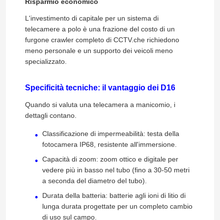
Risparmio economico
L'investimento di capitale per un sistema di
Addestramento di tecnologia di Trenchless
telecamere a polo è una frazione del costo di un
furgone crawler completo di CCTV.che richiedono
meno personale e un supporto dei veicoli meno
Imballatore del tubo
specializzato.
Acqua Jet Cleaning Nozzle
Specificità tecniche: il vantaggio dei D16
Quando si valuta una telecamera a manicomio, i
dettagli contano.
Affitto di attrezzatura di Trenchless
Classificazione di impermeabilità: testa della
fotocamera IP68, resistente all'immersione.
Pipe gonfiabili
Capacità di zoom: zoom ottico e digitale per
vedere più in basso nel tubo (fino a 30-50 metri
Pompe di scarico
a seconda del diametro del tubo).
Durata della batteria: batterie agli ioni di litio di
lunga durata progettate per un completo cambio
di uso sul campo.