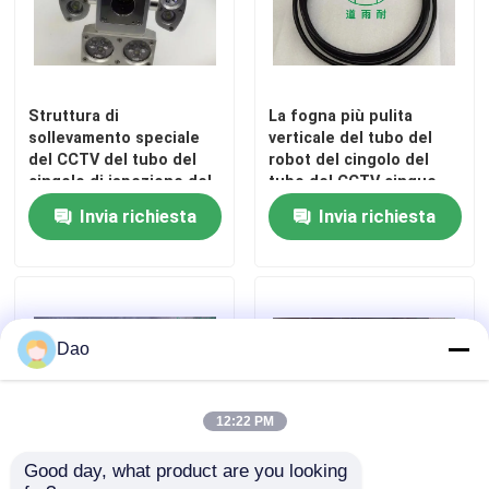
Struttura di
La fogna più pulita
sollevamento speciale
verticale del tubo del
del CCTV del tubo del
robot del cingolo del
cingolo di ispezione del
tubo del CCTV cinque
robot robot
metri cabla D18
Invia richiesta
Invia richiesta
dell'attrezzatura
Casa
Dao
Prodotti
12:22 PM
Good day, what product are you looking 
Circa noi