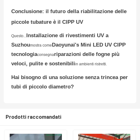
Conclusione: il futuro della riabilitazione delle
Addestramento di tecnologia di Trenchless
piccole tubature è il CIPP UV
Imballatore del tubo
Installazione di rivestimenti UV a
Questo...
Suzhou
Daoyunai's Mini LED UV CIPP
mostra come
tecnologia
riparazioni delle fogne più
Acqua Jet Cleaning Nozzle
consegna
veloci, pulite e sostenibili
in ambienti ristretti.
Affitto di attrezzatura di Trenchless
Hai bisogno di una soluzione senza trincea per
tubi di piccolo diametro?
Pipe gonfiabili
Pompe di scarico
Prodotti raccomandati