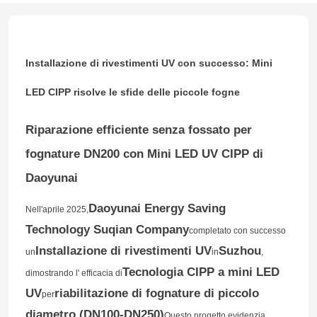
Installazione di rivestimenti UV con successo: Mini
LED CIPP risolve le sfide delle piccole fogne
Riparazione efficiente senza fossato per
fognature DN200 con Mini LED UV CIPP di
Daoyunai
Daoyunai Energy Saving
Nell'aprile 2025,
Technology Suqian Company
completato con successo
Installazione di rivestimenti UV
Suzhou
un
in
,
Tecnologia CIPP a mini LED
dimostrando l' efficacia di
UV
riabilitazione di fognature di piccolo
per
diametro (DN100-DN250)
Questo progetto evidenzia