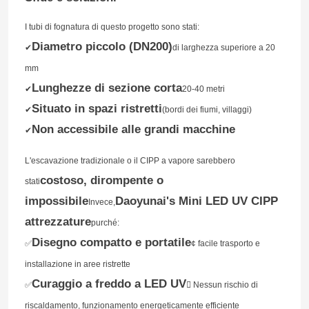
I tubi di fognatura di questo progetto sono stati:
Diametro piccolo (DN200)
✔
di larghezza superiore a 20
mm
Lunghezze di sezione corta
✔
20-40 metri
Situato in spazi ristretti
✔
(bordi dei fiumi, villaggi)
Non accessibile alle grandi macchine
✔
L'escavazione tradizionale o il CIPP a vapore sarebbero
costoso, dirompente o
stati
impossibile
Daoyunai's Mini LED UV CIPP
Invece,
attrezzature
purché:
Disegno compatto e portatile
✅
¢ facile trasporto e
installazione in aree ristrette
Curaggio a freddo a LED UV
✅
 Nessun rischio di
riscaldamento, funzionamento energeticamente efficiente