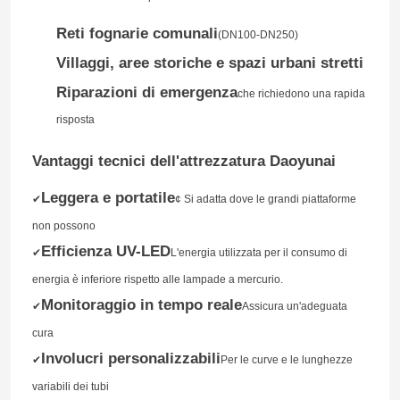
Reti fognarie comunali
(DN100-DN250)
Rivestimento UV di CIPP
Villaggi, aree storiche e spazi urbani stretti
Riparazioni di emergenza
che richiedono una rapida
Cingolo del tubo del CCTV
risposta
Macchina fotografica di Palo della fogna
Vantaggi tecnici dell'attrezzatura Daoyunai
Leggera e portatile
✔
¢ Si adatta dove le grandi piattaforme
Inversione dell'acqua di CIPP
non possono
Efficienza UV-LED
✔
L'energia utilizzata per il consumo di
Riparazione di toppa di CIPP
energia è inferiore rispetto alle lampade a mercurio.
Monitoraggio in tempo reale
✔
Assicura un'adeguata
Riparazione della fogna di Trenchless
cura
Involucri personalizzabili
✔
Per le curve e le lunghezze
Costruzione della conduttura di Trenchless
variabili dei tubi