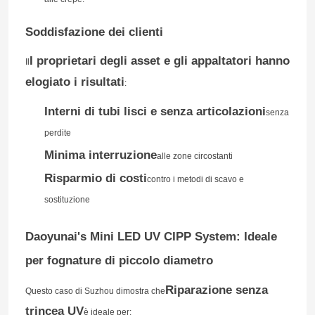
Ti richiameremo presto!
Soddisfazione dei clienti
Giro della fabbrica
I proprietari degli asset e gli appaltatori hanno
Il
elogiato i risultati
Controllo di qualità
:
Interni di tubi lisci e senza articolazioni
senza
Contattici
perdite
Minima interruzione
alle zone circostanti
Notizie
Risparmio di costi
contro i metodi di scavo e
sostituzione
Richieda una citazione
Invia
Daoyunai's Mini LED UV CIPP System: Ideale
per fognature di piccolo diametro
Attrezzatura UV di CIPP
Riparazione senza
Questo caso di Suzhou dimostra che
CIPP curato UV
trincea UV
è ideale per: