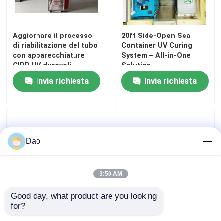
Aggiornare il processo
20ft Side-Open Sea
di riabilitazione del tubo
Container UV Curing
con apparecchiature
System – All-in-One
CIPP UV durevoli
Solution
DN100/4 pollici
Invia richiesta
Invia richiesta
Dao
3:50 AM
Good day, what product are you looking 
for?
Inflatable Sewer Packer
Costruzione di condotte
for CIPP Repair With or
senza fossa prestazioni