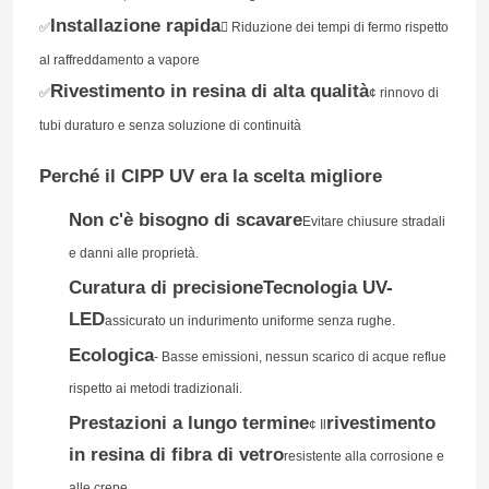
Installazione rapida
✅
 Riduzione dei tempi di fermo rispetto
al raffreddamento a vapore
Rivestimento in resina di alta qualità
✅
¢ rinnovo di
tubi duraturo e senza soluzione di continuità
Perché il CIPP UV era la scelta migliore
Non c'è bisogno di scavare
Evitare chiusure stradali
e danni alle proprietà.
Curatura di precisione
Tecnologia UV-
LED
assicurato un indurimento uniforme senza rughe.
Casa
Ecologica
- Basse emissioni, nessun scarico di acque reflue
rispetto ai metodi tradizionali.
Prodotti
Prestazioni a lungo termine
rivestimento
¢ Il
in resina di fibra di vetro
Lasciate un messaggio
resistente alla corrosione e
Circa noi
alle crepe.