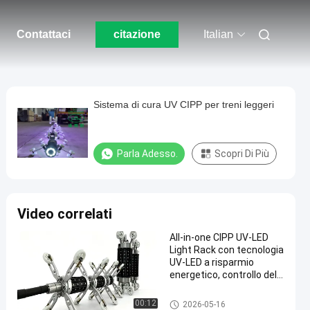
Contattaci
citazione
Italian
Sistema di cura UV CIPP per treni leggeri
Parla Adesso.
Scopri Di Più
Video correlati
All-in-one CIPP UV-LED
Light Rack con tecnologia
UV-LED a risparmio
energetico, controllo della
temperatura intelligente
e versatilità a doppio
Attrezzatura UV di CIPP
00:12
2026-05-16