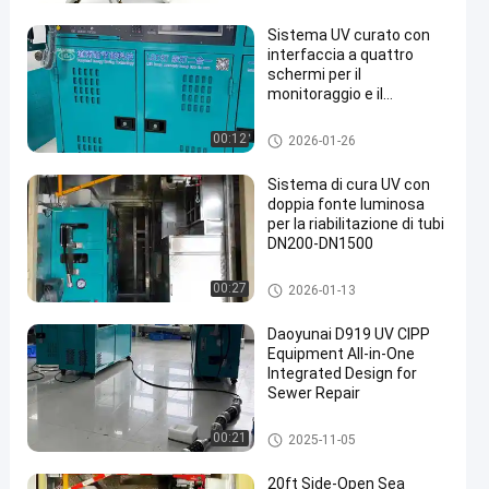
raggio per la riabilitazione
di tubi senza fossa
Sistema UV curato con
interfaccia a quattro
schermi per il
monitoraggio e il
funzionamento
Attrezzatura UV di CIPP
00:12
2026-01-26
Sistema di cura UV con
doppia fonte luminosa
per la riabilitazione di tubi
DN200-DN1500
Attrezzatura UV di CIPP
00:27
2026-01-13
Daoyunai D919 UV CIPP
Equipment All-in-One
Integrated Design for
Sewer Repair
Attrezzatura UV di CIPP
00:21
2025-11-05
20ft Side-Open Sea